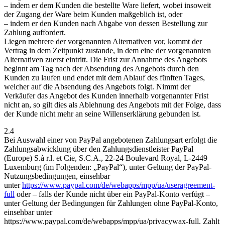
– indem er dem Kunden die bestellte Ware liefert, wobei insoweit
der Zugang der Ware beim Kunden maßgeblich ist, oder
– indem er den Kunden nach Abgabe von dessen Bestellung zur
Zahlung auffordert.
Liegen mehrere der vorgenannten Alternativen vor, kommt der
Vertrag in dem Zeitpunkt zustande, in dem eine der vorgenannten
Alternativen zuerst eintritt. Die Frist zur Annahme des Angebots
beginnt am Tag nach der Absendung des Angebots durch den
Kunden zu laufen und endet mit dem Ablauf des fünften Tages,
welcher auf die Absendung des Angebots folgt. Nimmt der
Verkäufer das Angebot des Kunden innerhalb vorgenannter Frist
nicht an, so gilt dies als Ablehnung des Angebots mit der Folge, dass
der Kunde nicht mehr an seine Willenserklärung gebunden ist.
2.4
Bei Auswahl einer von PayPal angebotenen Zahlungsart erfolgt die
Zahlungsabwicklung über den Zahlungsdienstleister PayPal
(Europe) S.à r.l. et Cie, S.C.A., 22-24 Boulevard Royal, L-2449
Luxemburg (im Folgenden: „PayPal“), unter Geltung der PayPal-
Nutzungsbedingungen, einsehbar
unter
https://www.paypal.com/de/webapps/mpp/ua/useragreement-
full
oder – falls der Kunde nicht über ein PayPal-Konto verfügt –
unter Geltung der Bedingungen für Zahlungen ohne PayPal-Konto,
einsehbar unter
https://www.paypal.com/de/webapps/mpp/ua/privacywax-full. Zahlt